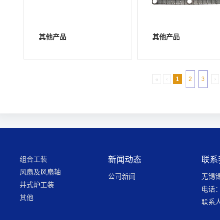
其他产品
其他产品
浏览详情
浏览详情
«
‹
1
2
3
›
组合工装
新闻动态
联系
风扇及风扇轴
公司新闻
无锡
井式炉工装
电话：0
其他
联系人
青经