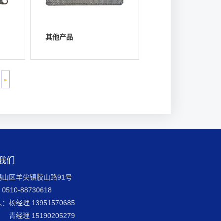
其他产品
浏览详情
»
我们
锡山区羊尖镇胶山路91号
510-88730618
：杨经理 13951570685
理 15190205279